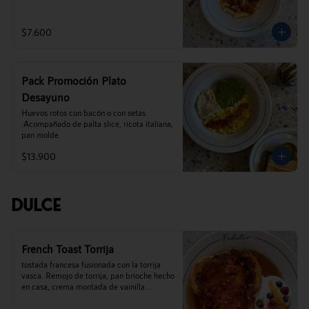
$7.600
Pack Promoción Plato
Desayuno
Huevos rotos con bacón o con setas 
.Acompañado de palta slice, ricota italiana,  
pan molde
$13.900
Dulce
French Toast Torrija
tostada francesa fusionada con la torrija 
vasca. Remojo de torrija, pan brioche hecho 
en casa, crema montada de vainilla 
madagascar, mix de berries, frambuesas 
liofilizadas y miel de palma de cocalan.