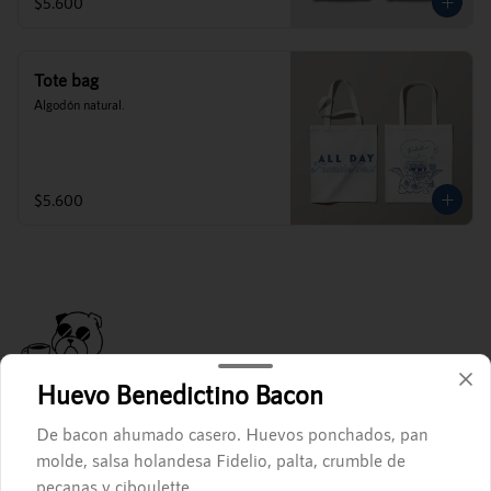
$5.600
Tote bag
Algodón natural.
$5.600
Huevo Benedictino Bacon
De bacon ahumado casero. Huevos ponchados, pan
molde, salsa holandesa Fidelio, palta, crumble de
Conócenos
pecanas y ciboulette.