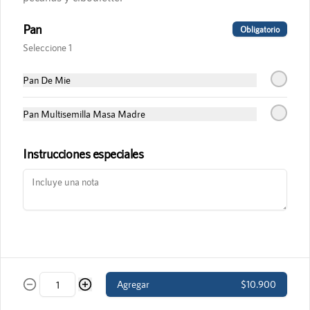
Conócenos
Pan
Obligatorio
Términos y condiciones
Seleccione 1
Política de privacidad
Pan De Mie
Redes sociales
Pan Multisemilla Masa Madre
Instagram
Instrucciones especiales
Mi cuenta
Pedir
Iniciar sesión
Powered by
Agregar
$10.900