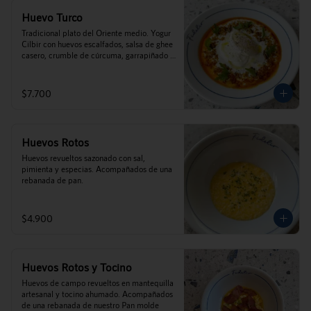
Huevo Turco
Tradicional plato del Oriente medio. Yogur 
Cilbir con huevos escalfados, salsa de ghee 
casero, crumble de cúrcuma, garrapiñado 
de zapallo, toques de perejil, y menta 
acompañados de tostadas de pan (este 
plato no es caliente).
$7.700
Huevos Rotos
Huevos revueltos sazonado con sal, 
pimienta y especias. Acompañados de una 
rebanada de pan.
$4.900
Huevos Rotos y Tocino
Huevos de campo revueltos en mantequilla 
artesanal y tocino ahumado. Acompañados 
de una rebanada de nuestro Pan molde