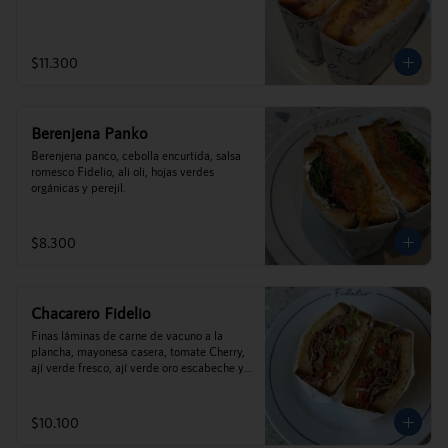
$11.300
Berenjena Panko
Berenjena panco, cebolla encurtida, salsa 
romesco Fidelio, ali oli, hojas verdes 
orgánicas y perejil.
$8.300
Chacarero Fidelio
Finas láminas de carne de vacuno a la 
plancha, mayonesa casera, tomate Cherry, 
ají verde fresco, ají verde oro escabeche y 
porotos verdes.
$10.100