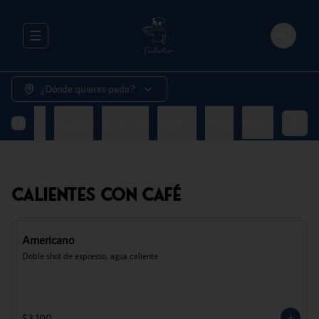
Abrir menu de navegación
Login
¿Dónde quieres pedir?
Naturales
Bebidas
Sandwich
Platillos
Dulce
Merch
Calientes Con Café
Americano
Doble shot de espresso, agua caliente
$3.100