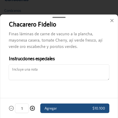
Conócenos
Términos y condiciones
Chacarero Fidelio
Política de privacidad
Finas láminas de carne de vacuno a la plancha,
Redes sociales
mayonesa casera, tomate Cherry, ají verde fresco, ají
verde oro escabeche y porotos verdes.
Instagram
Instrucciones especiales
Mi cuenta
Pedir
Iniciar sesión
Powered by
Agregar
$10.100