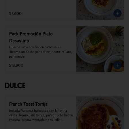
$7.600
Pack Promoción Plato
Desayuno
Huevos rotos con bacón o con setas 
.Acompañado de palta slice, ricota italiana,  
pan molde
$13.900
Dulce
French Toast Torrija
tostada francesa fusionada con la torrija 
vasca. Remojo de torrija, pan brioche hecho 
en casa, crema montada de vainilla 
madagascar, mix de berries, frambuesas 
liofilizadas y miel de palma de cocalan.