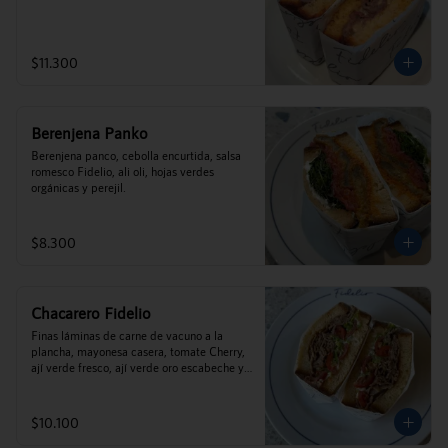
$11.300
Berenjena Panko
Berenjena panco, cebolla encurtida, salsa 
romesco Fidelio, ali oli, hojas verdes 
orgánicas y perejil.
$8.300
Chacarero Fidelio
Finas láminas de carne de vacuno a la 
plancha, mayonesa casera, tomate Cherry, 
ají verde fresco, ají verde oro escabeche y 
porotos verdes.
$10.100