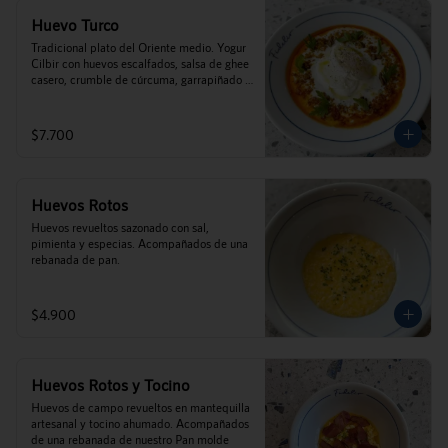
Huevo Turco
Tradicional plato del Oriente medio. Yogur 
Cilbir con huevos escalfados, salsa de ghee 
casero, crumble de cúrcuma, garrapiñado 
de zapallo, toques de perejil, y menta 
acompañados de tostadas de pan (este 
plato no es caliente).
$7.700
Huevos Rotos
Huevos revueltos sazonado con sal, 
pimienta y especias. Acompañados de una 
rebanada de pan.
$4.900
Huevos Rotos y Tocino
Huevos de campo revueltos en mantequilla 
artesanal y tocino ahumado. Acompañados 
de una rebanada de nuestro Pan molde