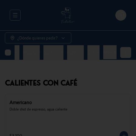
Abrir menu de navegación
Login
¿Dónde quieres pedir?
Naturales
Bebidas
Sandwich
Platillos
Dulce
Merch
Calientes Con Café
Americano
Doble shot de espresso, agua caliente
$3.100