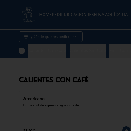
HOME
PEDIR
UBICACIÓN
RESERVA AQUÍ
CARTA
¿Dónde quieres pedir?
Calientes Con Café
Calientes Sin Café
Frias Con 
Calientes Con Café
Americano
Doble shot de espresso, agua caliente
$3.100