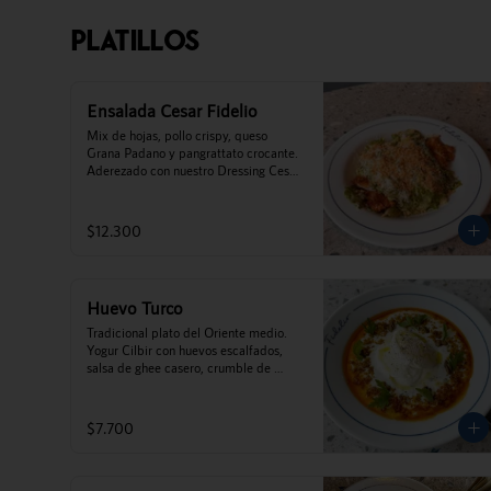
Platillos
Ensalada Cesar Fidelio
Mix de hojas, pollo crispy, queso 
Grana Padano y pangrattato crocante. 
Aderezado con nuestro Dressing Cesar 
Fidelio
$12.300
Huevo Turco
Tradicional plato del Oriente medio. 
Yogur Cilbir con huevos escalfados, 
salsa de ghee casero, crumble de 
cúrcuma, garrapiñado de zapallo, 
toques de perejil, y menta 
acompañados de tostadas de pan 
$7.700
(este plato no es caliente).