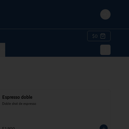
Login
$0
rch
Espresso doble
Doble shot de espresso
$2.900