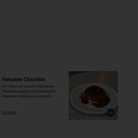
Pancakes Chocolate
Un clásico en versión chocolatosa. 
Pancakes caseros con mantequilla 
artesanal bañados con salsa de 
chocolate Perú al 35% y frutos rojos.
$8.300