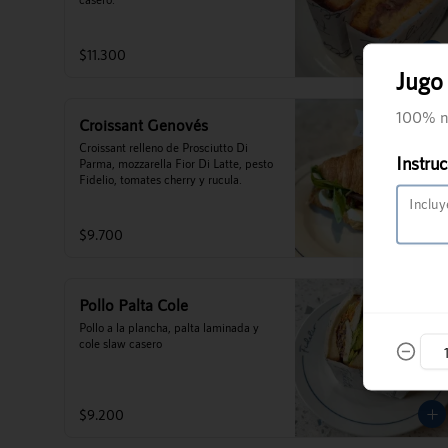
$11.300
Jugo
100% n
Croissant Genovés
Croissant relleno de Prosciutto Di 
Instruc
Parma, mozzarella Fior Di Latte, pesto 
Fidelio, tomates cherry y rucula.
$9.700
Pollo Palta Cole
Pollo a la plancha, palta laminada y 
cole slaw casero
$9.200