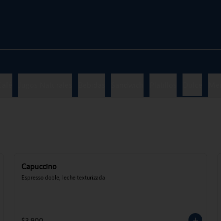
Café
Jugos Naturales
Bebidas
Sandwich
Platillos
Dulce
Me
Capuccino
Espresso doble, leche texturizada
$3.900