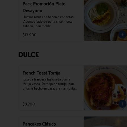
Pack Promoción Plato
Desayuno
Huevos rotos con bacón o con setas 
.Acompañado de palta slice, ricota 
italiana,  pan molde
$13.900
Dulce
French Toast Torrija
tostada francesa fusionada con la 
torrija vasca. Remojo de torrija, pan 
brioche hecho en casa, crema montada 
de vainilla madagascar, mix de 
berries, frambuesas liofilizadas y miel 
de palma de cocalan.
$8.700
Pancakes Clásico