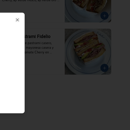
escabeche y porotos verdes.
$10.100
Close
Italiano Pastrami Fidelio
Finas láminas de pastrami casero, 
palta laminada, mayonesa casera y 
ensaladilla de tomate Cherry en 
nuestro pan de miga casero.
$10.100