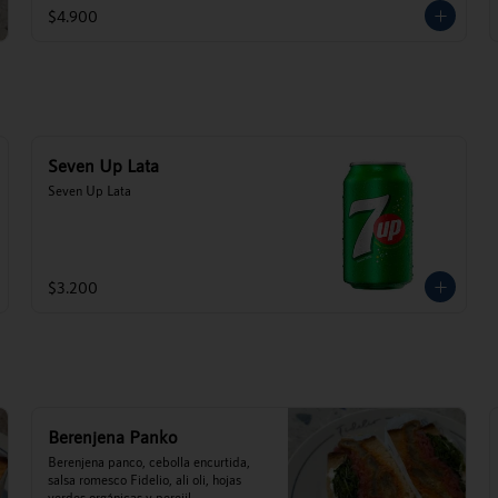
$4.900
Seven Up Lata
Seven Up Lata
$3.200
Berenjena Panko
Berenjena panco, cebolla encurtida, 
salsa romesco Fidelio, ali oli, hojas 
verdes orgánicas y perejil.