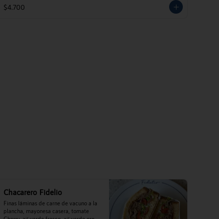
$4.700
Chacarero Fidelio
Finas láminas de carne de vacuno a la 
plancha, mayonesa casera, tomate 
Cherry, ají verde fresco, ají verde oro 