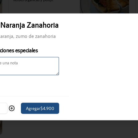
$8.300
 Naranja Zanahoria
aranja, zumo de zanahoria
Croissant Jamón Queso
Croissant relleno con queso gouda, 
ciones especiales
derretido y jamón de cerdo artesanal.
$7.200
Agregar
$4.900