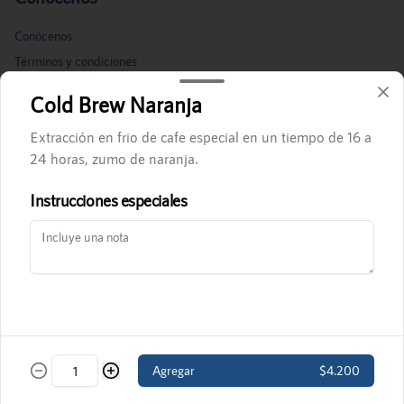
Conócenos
Términos y condiciones
Política de privacidad
Cold Brew Naranja
Redes sociales
Extracción en frio de cafe especial en un tiempo de 16 a
24 horas, zumo de naranja.
Instagram
Instrucciones especiales
Mi cuenta
Pedir
Iniciar sesión
Powered by
Agregar
$4.200