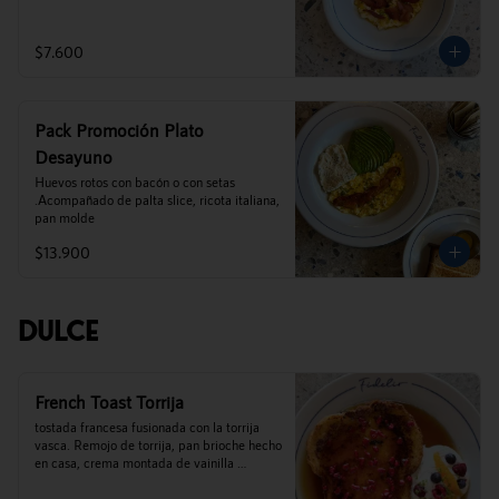
$7.600
Pack Promoción Plato
Desayuno
Huevos rotos con bacón o con setas 
.Acompañado de palta slice, ricota italiana,  
pan molde
$13.900
Dulce
French Toast Torrija
tostada francesa fusionada con la torrija 
vasca. Remojo de torrija, pan brioche hecho 
en casa, crema montada de vainilla 
madagascar, mix de berries, frambuesas 
liofilizadas y miel de palma de cocalan.