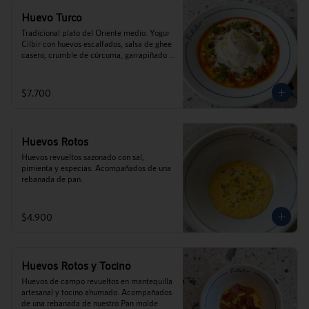
Huevo Turco
Tradicional plato del Oriente medio. Yogur 
Cilbir con huevos escalfados, salsa de ghee 
casero, crumble de cúrcuma, garrapiñado 
de zapallo, toques de perejil, y menta 
acompañados de tostadas de pan (este 
plato no es caliente).
$7.700
Huevos Rotos
Huevos revueltos sazonado con sal, 
pimienta y especias. Acompañados de una 
rebanada de pan.
$4.900
Huevos Rotos y Tocino
Huevos de campo revueltos en mantequilla 
artesanal y tocino ahumado. Acompañados 
de una rebanada de nuestro Pan molde