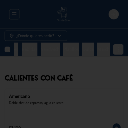
Abrir menu de navegación
Login
¿Dónde quieres pedir?
Naturales
Bebidas
Sandwich
Platillos
Dulce
Merch
Calientes Con Café
Americano
Doble shot de espresso, agua caliente
$3.100