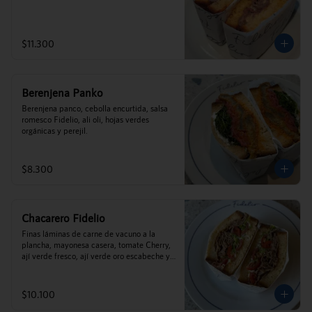
$11.300
Berenjena Panko
Berenjena panco, cebolla encurtida, salsa 
romesco Fidelio, ali oli, hojas verdes 
orgánicas y perejil.
$8.300
Chacarero Fidelio
Finas láminas de carne de vacuno a la 
plancha, mayonesa casera, tomate Cherry, 
ají verde fresco, ají verde oro escabeche y 
porotos verdes.
$10.100